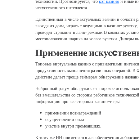
технологий. Прогнозируется, что
кэт казино
и иные ин
искусственного интеллекта.
Единственный в числе актуальных веяний в области р
выходя из дома, играть с ведущими в казино-рулетку,
проводят стриминг в лайв-режиме. В комнатах устано
местоположении шарика на колесе рулетки. Дилеры вы
Применение искусcтвенн
Топовые виртуальные казино с привилегиями интенсив
продуктивность выполнения различных операций. В c
действие делает проще геймерам обнаружение назван
Нейронный разум обнаруживает широкое использовани
без вмешательства со стороны работников техническ
информацию про все сторонах казино-игры:
применении вознаграждений
осуществлении оплат
участие внутри промоакциях.
К тому же ИИ применяется для обеспечения добросове