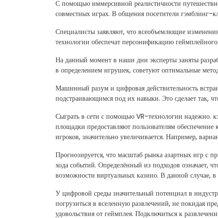
С помощью иммерсивной реалистичности путешествие
совместных играх. В общения посетители гэмблинг-клу
Специалисты заявляют, что всеобъемлющие изменени
технологии обеспечат персонификацию геймплейного 
На данный момент в наши дни эксперты заняты разра
в определением игрушек, советуют оптимальные мето
Машинный разум и цифровая действительность встраив
подстраивающимся под их навыки. Это сделает так, чт
Сыграть в сети с помощью VR-технологии надежно. 
площадки предоставляют пользователям обеспечение 
игроков, значительно увеличивается. Например, вари
Прогнозируется, что масштаб рынка азартных игр с п
хода событий. Определённый из подходов означает, ч
возможности виртуальных казино. В данной случае, в 
У цифровой среды значительный потенциал в индуст
погрузиться в вселенную развлечений, не покидая пр
удовольствия от геймплея. Подключиться к развлечен