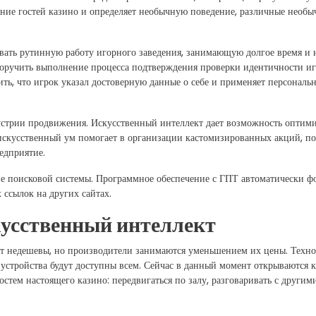
ение гостей казино и определяет необычную поведение, различные необы
ать рутинную работу игорного заведения, занимающую долгое время и 
оручить выполнение процесса подтверждения проверки идентичности игр
ть, что игрок указал достоверную данные о себе и применяет персональн
дустрии продвижения. Искусственный интеллект дает возможность оптим
-искусственный ум помогает в организации кастомизированных акций, п
едприятие.
ие поисковой системы. Программное обеспечение с ГПТ автоматически ф
 ссылок на других сайтах.
кусственный интеллект
т недешевы, но производители занимаются уменьшением их цены. Техно
 устройства будут доступны всем. Сейчас в данный момент открываются
гостем настоящего казино: передвигаться по залу, разговаривать с другим