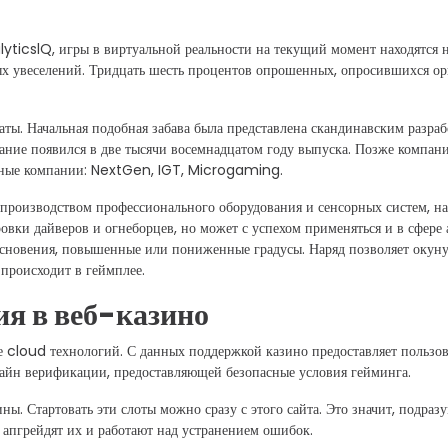
ticslQ, игры в виртуальной реальности на текущий момент находятся н
х увеселений. Тридцать шесть процентов опрошенных, опросившихся орг
ты. Начальная подобная забава была представлена скандинавским разраб
ние появился в две тысячи восемнадцатом году выпуска. Позже компани
чные компании: NextGen, IGT, Microgaming.
 производством профессионального оборудования и сенсорных систем, н
овки дайверов и огнеборцев, но может с успехом применяться и в сфере
сновения, повышенные или пониженные градусы. Наряд позволяет окунут
 происходит в геймплее.
я в веб-казино
cloud технологий. С данных поддержкой казино предоставляет пользов
айн верификации, предоставляющей безопасные условия гейминга.
ы. Стартовать эти слоты можно сразу с этого сайта. Это значит, подразу
 апгрейдят их и работают над устранением ошибок.