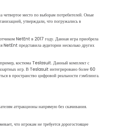
а четвертое место по выборам потребителей. Оные
анизацией, утверждали, что погружались в
отчиком NetEnt в 2017 году. Данная игра приобрела
я NetEnt представила аудитории несколько других
апример, костюма Teslasuit. Данный комплект с
 азартных игр. В Teslasuit интегрировано более 60
ься в пространство цифровой реальности гэмблинга.
ателям аттракционы напрямую без скачивания.
мевает, что игрокам не требуется дорогостоящее