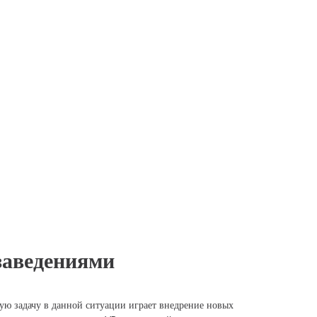
заведениями
ную задачу в данной ситуации играет внедрение новых