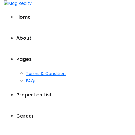
Home
About
Pages
Terms & Condition
FAQs
Properties List
Career