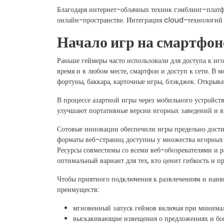
Благодаря интернет-облачных техник гэмблинг-платфо
онлайн-пространстве. Интеграция cloud-технологий
Начало игр на смартфон
Раньше геймеры часто использовали для доступа к иго
время и в любом месте, смартфон и доступ к сети. В
фортуны, баккара, карточные игры, блэкджек. Открыва
В процессе азартной игры через мобильного устройств
улучшают портативные версии игорных заведений и в
Сотовые инновации обеспечили игры предельно дости
форматы веб-страниц доступны у множества игорных з
Ресурсы совместимы со всеми веб-обозревателями и 
оптимальный вариант для тех, кто ценит гибкость и пр
Чтобы приятного подключения к развлечениям и наи
преимуществ:
мгновенный запуск геймов включая при минимал
выскакивающие извещения о предложениях и бо