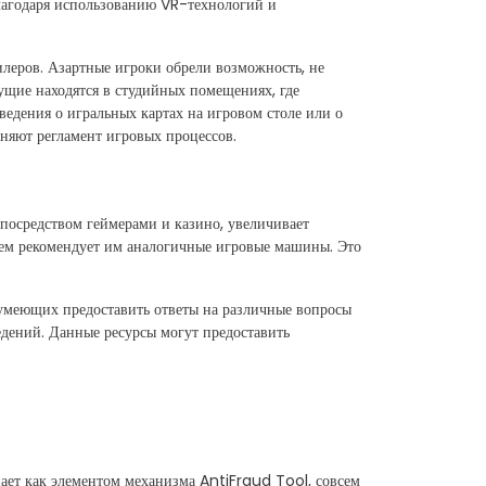
агодаря использованию VR-технологий и
илеров. Азартные игроки обрели возможность, не
дущие находятся в студийных помещениях, где
едения о игральных картах на игровом столе или о
няют регламент игровых процессов.
посредством геймерами и казино, увеличивает
тем рекомендует им аналогичные игровые машины. Это
 умеющих предоставить ответы на различные вопросы
дений. Данные ресурсы могут предоставить
пает как элементом механизма AntiFraud Tool, совсем