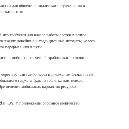
жности для общения с коллегами по увлечению в
влекательным.
что требуется для начала работы слотов в всякое
сок входят новейшие и традиционные автоматы, колесо
го перерыва или в пути.
дств с мобильного счета. Разработчики постоянно
 через веб-сайт либо через приложение. Отзывчивые
ильного гаджета, будь то таблетка или телефон.
 Применение мобильных вариантов ресурсов
d и iOS. У приложений огромное количество