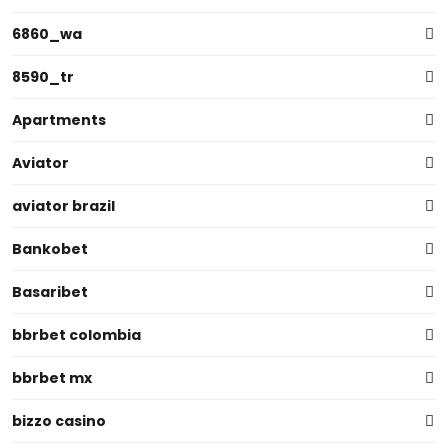
6860_wa
8590_tr
Apartments
Aviator
aviator brazil
Bankobet
Basaribet
bbrbet colombia
bbrbet mx
bizzo casino