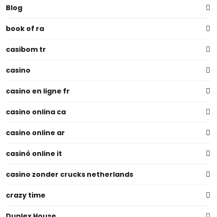
Blog
book of ra
casibom tr
casino
casino en ligne fr
casino onlina ca
casino online ar
casinò online it
casino zonder crucks netherlands
crazy time
Duplex House