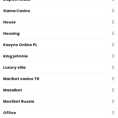
Gama Casino
House
Housing
Kasyno Online PL
king johnnie
Luxury villa
Maribet casino TR
Masalbet
Mostbet Russia
Office