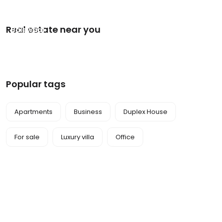
Real estate near you
Balewadi
Baner
Pashan
4 Properties
3 Properties
2 Properties
Popular tags
Apartments
Business
Duplex House
For sale
Luxury villa
Office