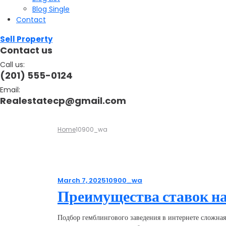
Blog Single
Contact
Sell Property
Contact us
Call us:
(201) 555-0124
Email:
Realestatecp@gmail.com
Home
10900_wa
March 7, 2025
10900_wa
Преимущества ставок на
Подбор гемблингового заведения в интернете сложная