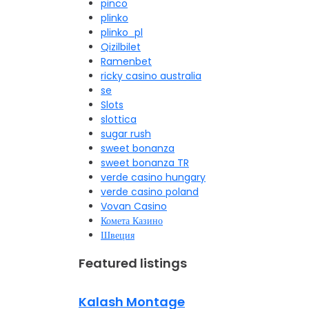
pinco
plinko
plinko_pl
Qizilbilet
Ramenbet
ricky casino australia
se
Slots
slottica
sugar rush
sweet bonanza
sweet bonanza TR
verde casino hungary
verde casino poland
Vovan Casino
Комета Казино
Швеция
Featured listings
Kalash Montage