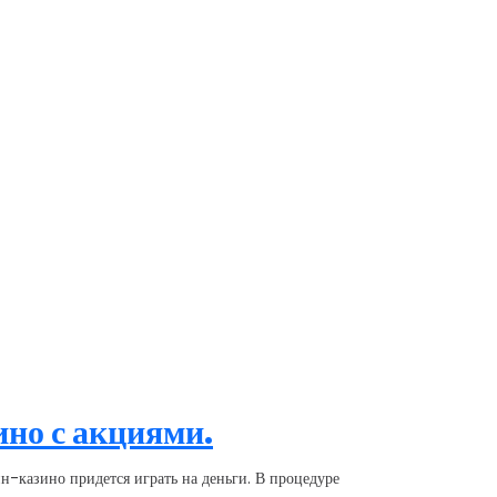
ино с акциями.
н-казино придется играть на деньги. В процедуре