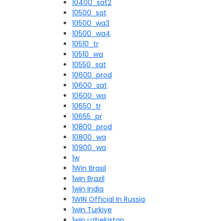
10400_sat2
10500_sat
10500_wa3
10500_wa4
10510_tr
10510_wa
10550_sat
10600_prod
10600_sat
10600_wa
10650_tr
10655_pr
10800_prod
10800_wa
10900_wa
1w
1Win Brasil
1win Brazil
1win India
1WIN Official In Russia
1win Turkiye
1win uzbekistan