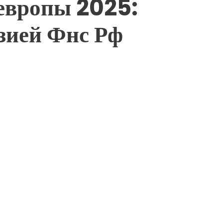
европы 2025:
зией Фнс Рф