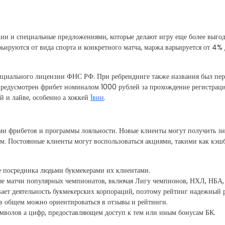
ции и специальные предложениями, которые делают игру еще более выго
арьируются от вида спорта и конкретного матча, маржа варьируется от 4%
ициального лицензии ФНС РФ. При ребрендинге также названия был перв
предусмотрен фрибет номиналом 1000 рублей за прохождение регистрац
й и лайве, особенно а хоккей
1вин
.
ми фрибетов и программы лояльности. Новые клиенты могут получить зна
ом. Постоянные клиенты могут воспользоваться акциями, такими как кэ
е посредника людьми букмекерами их клиентами.
ные матчи популярных чемпионатов, включая Лигу чемпионов, НХЛ, НБА
ет деятельность букмекерских корпораций, поэтому рейтинг надежный р
 в общем можно ориентироваться в отзывы и рейтинги.
мволов а цифр, предоставляющем доступ к тем или иным бонусам БК.