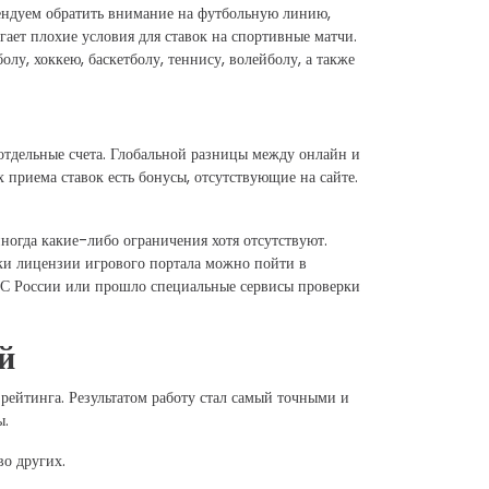
ендуем обратить внимание на футбольную линию,
гает плохие условия для ставок на спортивные матчи.
у, хоккею, баскетболу, теннису, волейболу, а также
ь отдельные счета. Глобальной разницы между онлайн и
приема ставок есть бонусы, отсутствующие на сайте.
огда какие-либо ограничения хотя отсутствуют.
ерки лицензии игрового портала можно пойти в
ФНС России или прошло специальные сервисы проверки
й
 рейтинга. Результатом работу стал самый точными и
ы.
о других.