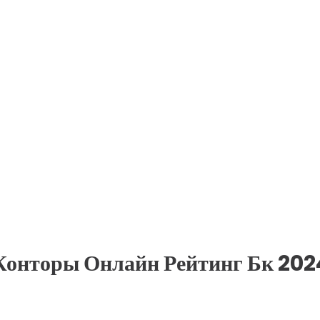
Конторы Онлайн Рейтинг Бк 202