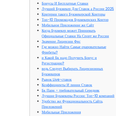
Бонусы И Бесплатные Ставки
Лучший Букмекер Для Ставок а России 2025
Критерии такого Букмекерской Конторы
Топ-10 Промокодов Букмекерских Контор
Мобильное Приложение же Сайт
Когда Букмекер может Принимать
Официальные Ставки На Спорт же России
Значение Лицензии Фнс
Где можно Найти Самые очаровательные
Фрибеты?
и Какой Бк надо Получить Бонус и
Регистрацию?
ведь Следует Выбирать Лицензионных
Букмекеров
Рынок Live-ставок
Коэффициенты И линии Ставок
Бк Пари – требовательный Середняк
Лучшие Букмекеры России: Топ-10 компаний
Удобство же Функциональность Сайта,
Приложений
Мобильные Приложения