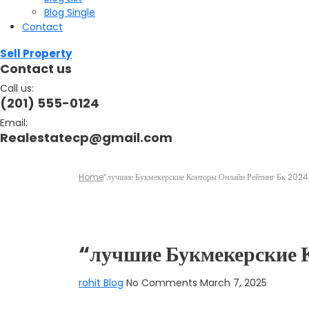
Blog Single
Contact
Sell Property
Contact us
Call us:
(201) 555-0124
Email:
Realestatecp@gmail.com
Home
“лучшие Букмекерские Конторы Онлайн Рейтинг Бк 2024
“лучшие Букмекерские 
rohit
Blog
No Comments
March 7, 2025