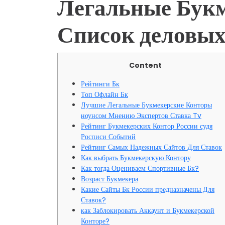
Легальные Букм
Список деловых
Content
Рейтинги Бк
Топ Офлайн Бк
Лучшие Легальные Букмекерские Конторы
ноунсом Мнению Экспертов Ставка Tv
Рейтинг Букмекерских Контор России судя
Росписи Событий
Рейтинг Самых Надежных Сайтов Для Ставок
Как выбрать Букмекерскую Контору
Как тогда Оцениваем Спортивные Бк?
Возраст Букмекера
Какие Сайты Бк России предназначены Для
Ставок?
как Заблокировать Аккаунт и Букмекерской
Конторе?